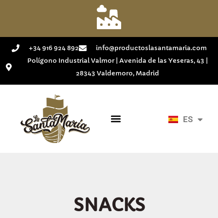
+34 916 924 892
info@productoslasantamaria.com
Polígono Industrial Valmor | Avenida de las Yeseras, 43 |
28343 Valdemoro, Madrid
ES
EN
SNACKS